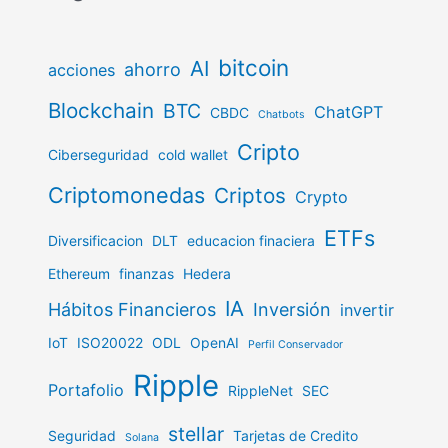
bitcoin
AI
ahorro
acciones
Blockchain
BTC
ChatGPT
CBDC
Chatbots
Cripto
Ciberseguridad
cold wallet
Criptomonedas
Criptos
Crypto
ETFs
Diversificacion
DLT
educacion finaciera
Ethereum
finanzas
Hedera
IA
Hábitos Financieros
Inversión
invertir
IoT
ISO20022
ODL
OpenAI
Perfil Conservador
Ripple
Portafolio
RippleNet
SEC
stellar
Seguridad
Tarjetas de Credito
Solana