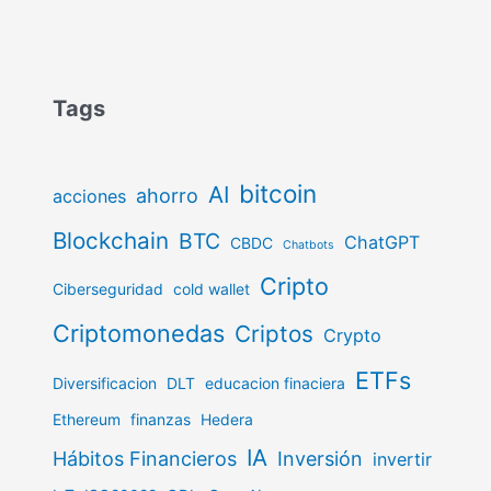
Tags
bitcoin
AI
ahorro
acciones
Blockchain
BTC
ChatGPT
CBDC
Chatbots
Cripto
Ciberseguridad
cold wallet
Criptomonedas
Criptos
Crypto
ETFs
Diversificacion
DLT
educacion finaciera
Ethereum
finanzas
Hedera
IA
Hábitos Financieros
Inversión
invertir