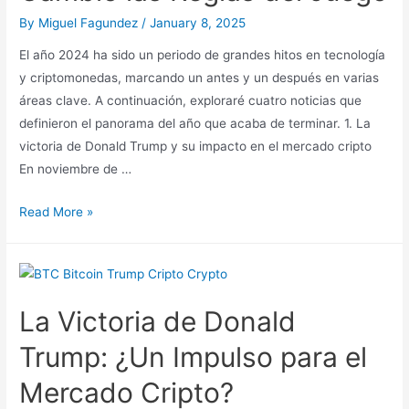
Transformación
By
Miguel Fagundez
/
January 8, 2025
del
El año 2024 ha sido un periodo de grandes hitos en tecnología
Mercado
y criptomonedas, marcando un antes y un después en varias
Cripto
áreas clave. A continuación, exploraré cuatro noticias que
definieron el panorama del año que acaba de terminar. 1. La
victoria de Donald Trump y su impacto en el mercado cripto
En noviembre de …
De
Read More »
Bitcoin
a
la
Computación
La Victoria de Donald
Cuántica:
2024,
Trump: ¿Un Impulso para el
El
Mercado Cripto?
Año