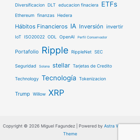
ETFs
Diversificacion
DLT
educacion finaciera
Ethereum
finanzas
Hedera
IA
Hábitos Financieros
Inversión
invertir
IoT
ISO20022
ODL
OpenAI
Perfil Conservador
Ripple
Portafolio
RippleNet
SEC
stellar
Seguridad
Tarjetas de Credito
Solana
Tecnología
Technology
Tokenizacion
XRP
Trump
Willow
Copyright © 2026 Miguel Fagundez | Powered by
Astra WordPress
Theme