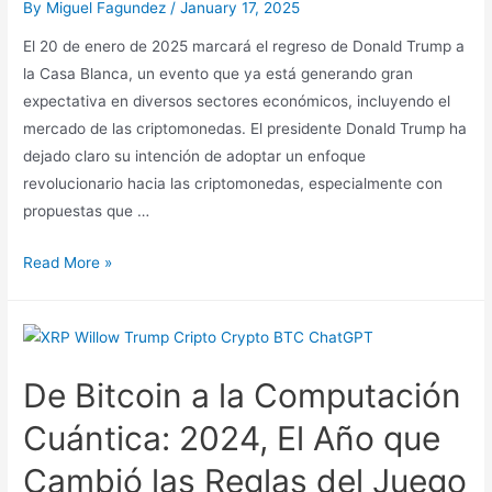
By
Miguel Fagundez
/
January 17, 2025
El 20 de enero de 2025 marcará el regreso de Donald Trump a
la Casa Blanca, un evento que ya está generando gran
expectativa en diversos sectores económicos, incluyendo el
mercado de las criptomonedas. El presidente Donald Trump ha
dejado claro su intención de adoptar un enfoque
revolucionario hacia las criptomonedas, especialmente con
propuestas que …
Trump
Read More »
en
la
Casa
Blanca:
De Bitcoin a la Computación
Bitcoin,
XRP
Cuántica: 2024, El Año que
y
Cambió las Reglas del Juego
la