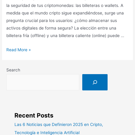
la seguridad de tus criptomonedas: las billeteras o wallets. A
medida que el mundo cripto sigue expandiéndose, surge una
pregunta crucial para los usuarios: ¿cómo almacenar sus
activos digitales de forma segura? La elección entre una
billetera fría (offline) y una billetera caliente (online) puede …
Protege
Read More »
tus
Criptomonedas:
Search
Una
Billetera
Fría
para
tu
Inversión
Recent Posts
a
Las 6 Noticias que Definieron 2025 en Cripto,
Largo
Plazo
Tecnología e Inteligencia Artificial