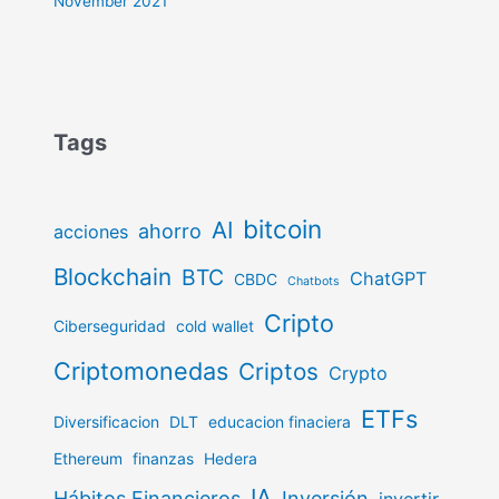
November 2021
Tags
bitcoin
AI
ahorro
acciones
Blockchain
BTC
ChatGPT
CBDC
Chatbots
Cripto
Ciberseguridad
cold wallet
Criptomonedas
Criptos
Crypto
ETFs
Diversificacion
DLT
educacion finaciera
Ethereum
finanzas
Hedera
IA
Hábitos Financieros
Inversión
invertir