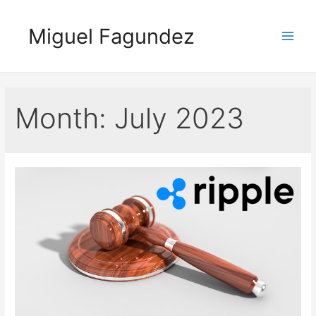
Skip
to
Miguel Fagundez
content
Main
Men
Month:
July 2023