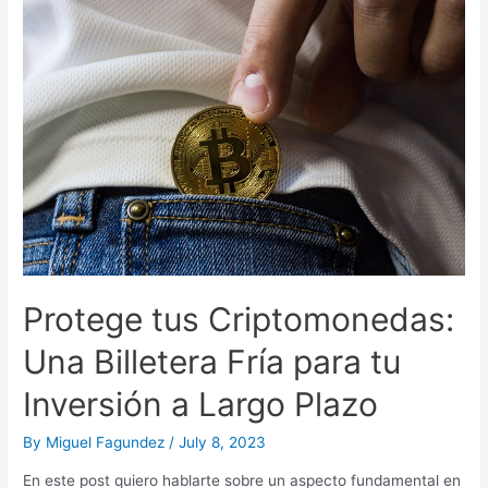
Un
Precedente
Crucial
para
la
Industria
Cripto
Protege tus Criptomonedas:
Una Billetera Fría para tu
Inversión a Largo Plazo
By
Miguel Fagundez
/
July 8, 2023
En este post quiero hablarte sobre un aspecto fundamental en