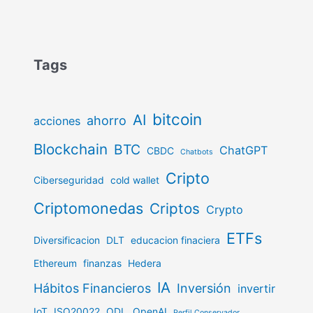
Tags
bitcoin
AI
ahorro
acciones
Blockchain
BTC
ChatGPT
CBDC
Chatbots
Cripto
Ciberseguridad
cold wallet
Criptomonedas
Criptos
Crypto
ETFs
Diversificacion
DLT
educacion finaciera
Ethereum
finanzas
Hedera
IA
Hábitos Financieros
Inversión
invertir
IoT
ISO20022
ODL
OpenAI
Perfil Conservador