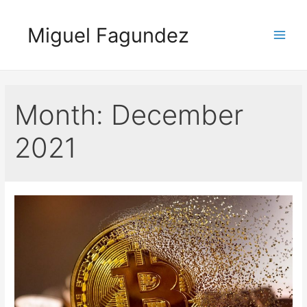
Skip
to
Miguel Fagundez
content
Main
Men
Month:
December
2021