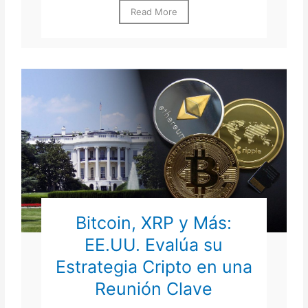
Read More
Bitcoin, XRP y Más:
EE.UU. Evalúa su
Estrategia Cripto en una
Reunión Clave