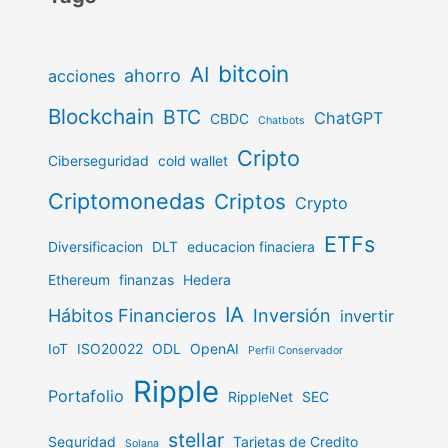
bitcoin
AI
ahorro
acciones
Blockchain
BTC
ChatGPT
CBDC
Chatbots
Cripto
Ciberseguridad
cold wallet
Criptomonedas
Criptos
Crypto
ETFs
Diversificacion
DLT
educacion finaciera
Ethereum
finanzas
Hedera
IA
Hábitos Financieros
Inversión
invertir
IoT
ISO20022
ODL
OpenAI
Perfil Conservador
Ripple
Portafolio
RippleNet
SEC
stellar
Seguridad
Tarjetas de Credito
Solana