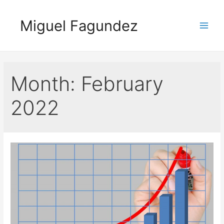
Skip
to
Miguel Fagundez
content
Main
Men
Month:
February
2022