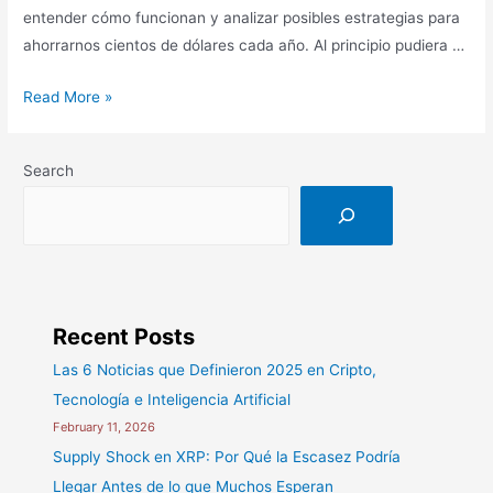
entender cómo funcionan y analizar posibles estrategias para
ahorrarnos cientos de dólares cada año. Al principio pudiera …
Entendiendo
Read More »
a
las
Search
Tarjetas
de
Crédito
–
Parte
01
Recent Posts
Las 6 Noticias que Definieron 2025 en Cripto,
Tecnología e Inteligencia Artificial
February 11, 2026
Supply Shock en XRP: Por Qué la Escasez Podría
Llegar Antes de lo que Muchos Esperan