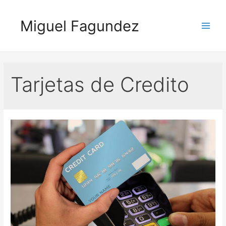
Skip
to
Miguel Fagundez
content
Main
Men
Tarjetas de Credito