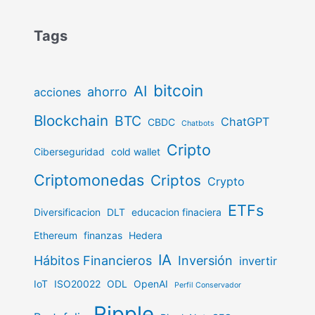
Tags
bitcoin
AI
ahorro
acciones
Blockchain
BTC
ChatGPT
CBDC
Chatbots
Cripto
Ciberseguridad
cold wallet
Criptomonedas
Criptos
Crypto
ETFs
Diversificacion
DLT
educacion finaciera
Ethereum
finanzas
Hedera
IA
Hábitos Financieros
Inversión
invertir
IoT
ISO20022
ODL
OpenAI
Perfil Conservador
Ripple