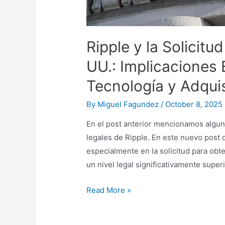
Ripple y la Solicitu
UU.: Implicaciones
Tecnología y Adqui
By
Miguel Fagundez
/
October 8, 2025
En el post anterior mencionamos alguna
legales de Ripple. En este nuevo post 
especialmente en la solicitud para obte
un nivel legal significativamente super
Ripple
Read More »
y
la