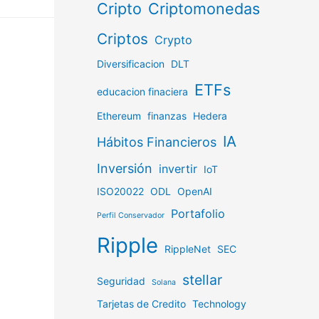
Cripto
Criptomonedas
Criptos
Crypto
Diversificacion
DLT
ETFs
educacion finaciera
Ethereum
finanzas
Hedera
IA
Hábitos Financieros
Inversión
invertir
IoT
ISO20022
ODL
OpenAI
Portafolio
Perfil Conservador
Ripple
RippleNet
SEC
stellar
Seguridad
Solana
Tarjetas de Credito
Technology