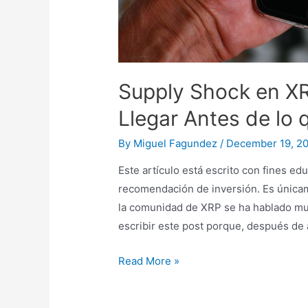
Supply Shock en XR
Llegar Antes de lo
By
Miguel Fagundez
/
December 19, 2
Este artículo está escrito con fines e
recomendación de inversión. Es únicam
la comunidad de XRP se ha hablado muc
escribir este post porque, después de a
Supply
Read More »
Shock
en