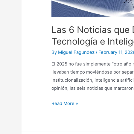
Las 6 Noticias que 
Tecnología e Intelige
By
Miguel Fagundez
/
February 11, 202
El 2025 no fue simplemente “otro año m
llevaban tiempo moviéndose por separ
institucionalización, inteligencia artif
opinión, las seis noticias que marcaro
Las
Read More »
6
Noticias
que