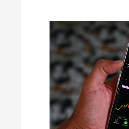
Definieron
2025
en
Cripto,
Tecnología
e
Inteligencia
Artificial