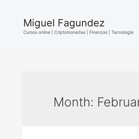
Skip
to
Miguel Fagundez
content
Cursos online | Criptomonedas | Finanzas | Tecnología
Month:
Februa