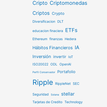
Cripto
Criptomonedas
Criptos
Crypto
Diversificacion
DLT
ETFs
educacion finaciera
Ethereum
finanzas
Hedera
IA
Hábitos Financieros
Inversión
invertir
IoT
ISO20022
ODL
OpenAI
Portafolio
Perfil Conservador
Ripple
RippleNet
SEC
stellar
Seguridad
Solana
Tarjetas de Credito
Technology