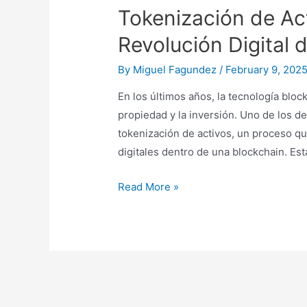
Tokenización de Ac
Revolución Digital 
By
Miguel Fagundez
/
February 9, 202
En los últimos años, la tecnología blo
propiedad y la inversión. Uno de los 
tokenización de activos, un proceso q
digitales dentro de una blockchain. E
Tokenización
Read More »
de
Activos
con
Blockchain:
La
Revolución