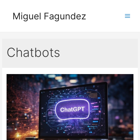
Skip
to
Miguel Fagundez
content
Main
Men
Chatbots