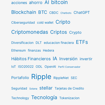
bitcoin
AI
ahorro
acciones
Blockchain
BTC
ChatGPT
CBDC
Chatbots
Cripto
Ciberseguridad
cold wallet
Criptomonedas
Criptos
Crypto
ETFs
Diversificacion
DLT
educacion finaciera
Ethereum
finanzas
Hedera
IA
Hábitos Financieros
Inversión
invertir
IoT
ISO20022
ODL
OpenAI
Perfil Conservador
Ripple
Portafolio
RippleNet
SEC
stellar
Seguridad
Tarjetas de Credito
Solana
Tecnología
Technology
Tokenizacion