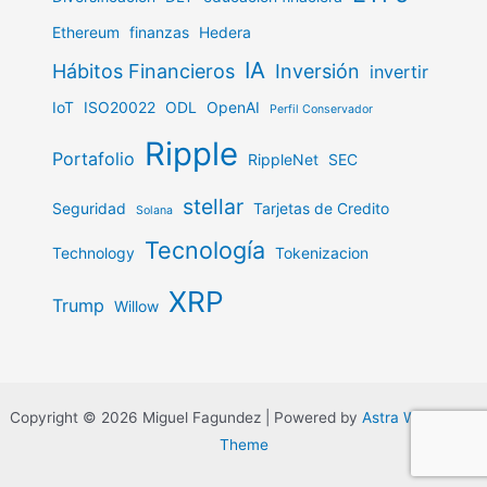
Ethereum
finanzas
Hedera
IA
Hábitos Financieros
Inversión
invertir
IoT
ISO20022
ODL
OpenAI
Perfil Conservador
Ripple
Portafolio
RippleNet
SEC
stellar
Seguridad
Tarjetas de Credito
Solana
Tecnología
Technology
Tokenizacion
XRP
Trump
Willow
Copyright © 2026 Miguel Fagundez | Powered by
Astra WordPress
Theme