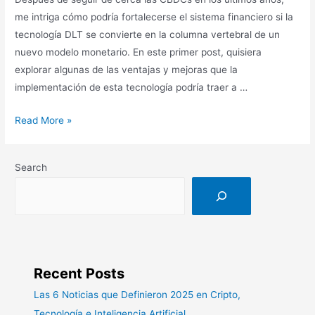
me intriga cómo podría fortalecerse el sistema financiero si la
tecnología DLT se convierte en la columna vertebral de un
nuevo modelo monetario. En este primer post, quisiera
explorar algunas de las ventajas y mejoras que la
implementación de esta tecnología podría traer a …
CBDCs:
Read More »
La
Revolución
Search
Digital
en
el
Sistema
Financiero
Recent Posts
Las 6 Noticias que Definieron 2025 en Cripto,
Tecnología e Inteligencia Artificial