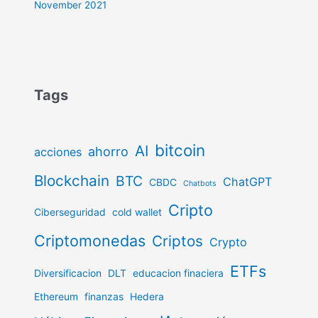
November 2021
Tags
bitcoin
AI
ahorro
acciones
Blockchain
BTC
ChatGPT
CBDC
Chatbots
Cripto
Ciberseguridad
cold wallet
Criptomonedas
Criptos
Crypto
ETFs
Diversificacion
DLT
educacion finaciera
Ethereum
finanzas
Hedera