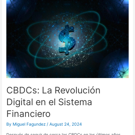
de
la
Misma
Moneda
CBDCs: La Revolución
Digital en el Sistema
Financiero
By
Miguel Fagundez
/
August 24, 2024
Después de seguir de cerca las CBDCs en los últimos años,