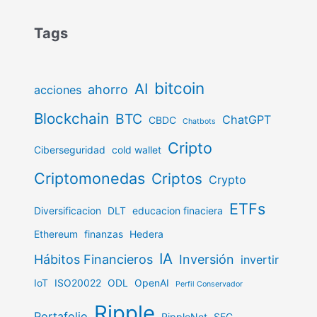
Tags
bitcoin
AI
ahorro
acciones
Blockchain
BTC
ChatGPT
CBDC
Chatbots
Cripto
Ciberseguridad
cold wallet
Criptomonedas
Criptos
Crypto
ETFs
Diversificacion
DLT
educacion finaciera
Ethereum
finanzas
Hedera
IA
Hábitos Financieros
Inversión
invertir
IoT
ISO20022
ODL
OpenAI
Perfil Conservador
Ripple
Portafolio
RippleNet
SEC