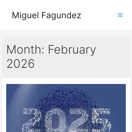
Skip
to
Miguel Fagundez
content
Main
Men
Month:
February
2026