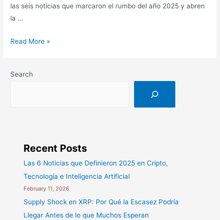
las seis noticias que marcaron el rumbo del año 2025 y abren
la …
Las
Read More »
6
Noticias
Search
que
Definieron
2025
en
Cripto,
Tecnología
Recent Posts
e
Las 6 Noticias que Definieron 2025 en Cripto,
Inteligencia
Artificial
Tecnología e Inteligencia Artificial
February 11, 2026
Supply Shock en XRP: Por Qué la Escasez Podría
Llegar Antes de lo que Muchos Esperan