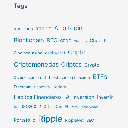
Tags
bitcoin
AI
ahorro
acciones
Blockchain
BTC
ChatGPT
CBDC
Chatbots
Cripto
Ciberseguridad
cold wallet
Criptomonedas
Criptos
Crypto
ETFs
Diversificacion
DLT
educacion finaciera
Ethereum
finanzas
Hedera
IA
Hábitos Financieros
Inversión
invertir
IoT
ISO20022
ODL
OpenAI
Perfil Conservador
Ripple
Portafolio
RippleNet
SEC