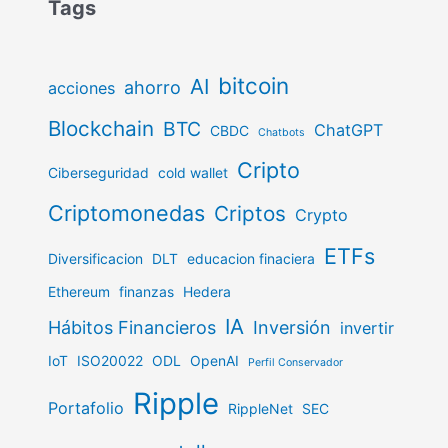
Tags
bitcoin
AI
ahorro
acciones
Blockchain
BTC
ChatGPT
CBDC
Chatbots
Cripto
Ciberseguridad
cold wallet
Criptomonedas
Criptos
Crypto
ETFs
Diversificacion
DLT
educacion finaciera
Ethereum
finanzas
Hedera
IA
Hábitos Financieros
Inversión
invertir
IoT
ISO20022
ODL
OpenAI
Perfil Conservador
Ripple
Portafolio
RippleNet
SEC