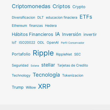
Criptomonedas
Criptos
Crypto
ETFs
Diversificacion
DLT
educacion finaciera
Ethereum
finanzas
Hedera
IA
Hábitos Financieros
Inversión
invertir
IoT
ISO20022
ODL
OpenAI
Perfil Conservador
Ripple
Portafolio
RippleNet
SEC
stellar
Seguridad
Tarjetas de Credito
Solana
Tecnología
Technology
Tokenizacion
XRP
Trump
Willow